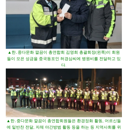
▲한․중다문화 깔끔이 총연합회 김영희 총괄회장(왼쪽)이 회원
들이 모은 성금을 중국동포인 허경삼씨에 병원비를 전달하고 있
다.
▲한․중다문화 깔끔이 총연합회원들은 환경정화 활동, 어르신들
에 밑반찬 전달, 자체 야간방범 활동 등을 하는 등 지역사회를 위