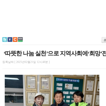
‘따뜻한 나눔 실천’으로 지역사회에‘희망’
등록날짜 [ 2025년02월21일 12시48분 ]