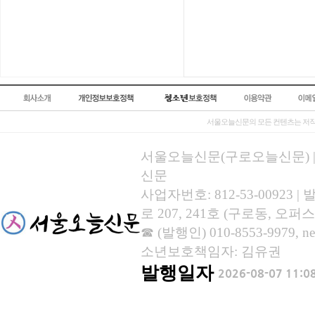
서울오늘신문의 모든 컨텐츠는 저작
서울오늘신문(구로오늘신문) | 등록
신문
사업자번호: 812-53-00923
로 207, 241호 (구로동, 오퍼스
☎ (발행인) 010-8553-9979, new
소년보호책임자: 김유권
발행일자