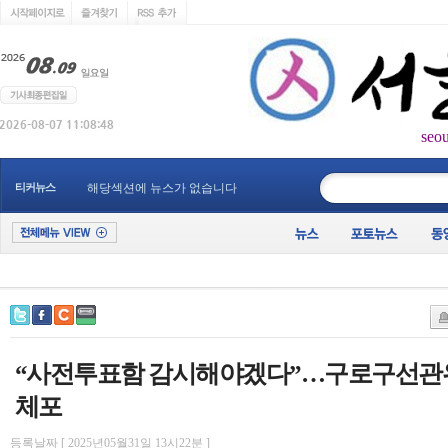
seo
____________
티커뉴스
해당섹션에 뉴스가 없습니다
“사전투표함 감시해야겠다”…구로구선관위
체포
등록날짜 [ 2025년05월31일 13시22분 ]