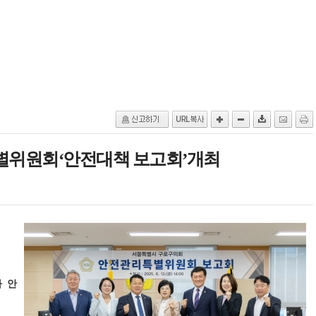
위원회‘안전대책 보고회’개최
 안