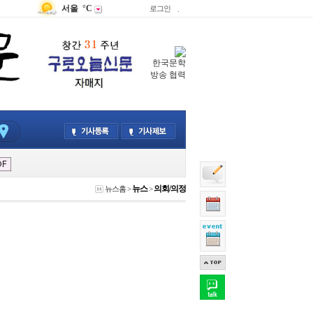
서울
°C
로그인
.
한국문학
방송 협력
뉴스
의회/의정
뉴스홈
>
>