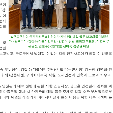
변정
 6층
, 싱
 행사
고회를
▲구로구의회 안전관리특별위원회가 지난 6월 13일 업무 보고회를 개최했
다. (왼쪽부터) 김철수(더불어민주당)·양명희 위원, 변정열 위원장, 이명숙 부
제 및
위원장, 김철수(국민의힘)·전미숙·김용권 위원.
전관
 보고받고, 구로구에서 발생할 수 있는 각종 안전사고에 대비할 수 있도록
숙 부위원장, 김철수(더불어민주당)·김철수(국민의힘)·김용권·양명희·전
과 제3전문위원, 구의회사무국 직원, 도시안전과·건축과·도로과·치수과·
.
 안전관리 대책 전반에 관한 사항 △공사장, 싱크홀 안전관리 강화를 위
등 다중운집 행사 시 안전관리 대책 등을 주제로 각각 소관 부서장으로부
에 대해 위원들의 질의가 이어지며 실제 현장 대응을 위한 세부 대책이 논