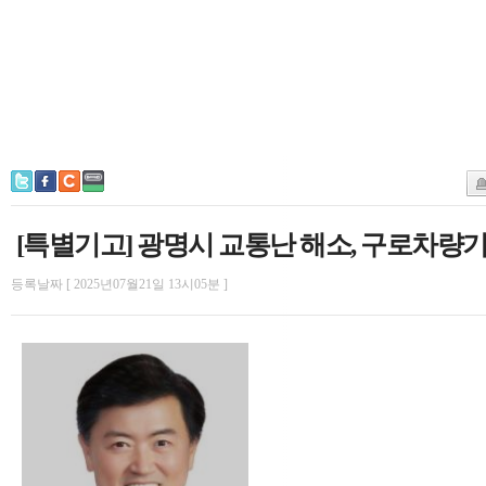
[특별기고] 광명시 교통난 해소, 구로차량
등록날짜 [ 2025년07월21일 13시05분 ]