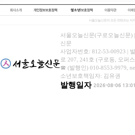
서울오늘신문의 모든 컨텐츠는 저작
서울오늘신문(구로오늘신문) | 등록
신문
사업자번호: 812-53-00923
로 207, 241호 (구로동, 오퍼스
☎ (발행인) 010-8553-9979, new
소년보호책임자: 김유권
발행일자