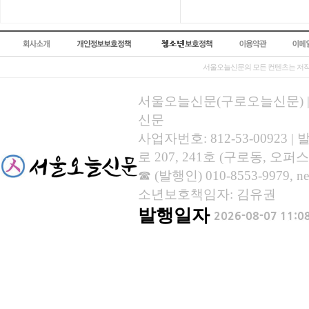
서울오늘신문의 모든 컨텐츠는 저작
서울오늘신문(구로오늘신문) | 등록
신문
사업자번호: 812-53-00923
로 207, 241호 (구로동, 오퍼스
☎ (발행인) 010-8553-9979, new
소년보호책임자: 김유권
발행일자