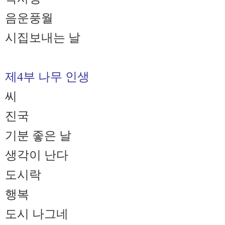
음운풍월
시집보내는 날
제4부 나무 인생
씨
진국
기분 좋은 날
생각이 난다
도시락
행복
도시 나그네