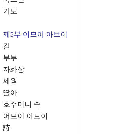
기도
제5부 어므이 아브이
길
부부
자화상
세월
딸아
호주머니 속
어므이 아브이
詩