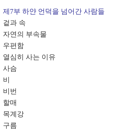
제7부 하얀 언덕을 넘어간 사람들
겉과 속
자연의 부속물
우편함
열심히 사는 이유
사슴
비
비번
할매
목계강
구름