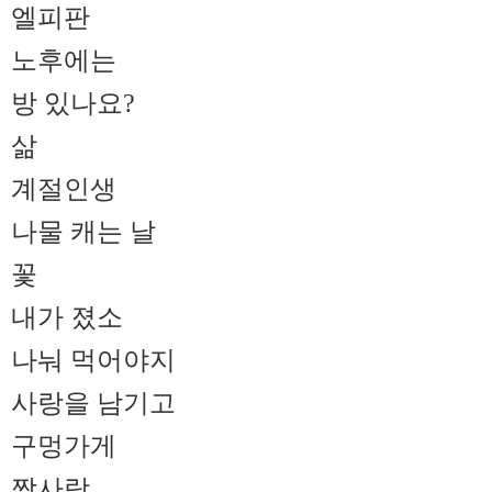
엘피판
노후에는
방 있나요?
삶
계절인생
나물 캐는 날
꽃
내가 졌소
나눠 먹어야지
사랑을 남기고
구멍가게
짝사랑