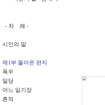
- 차 례 -
시인의 말
제1부 돌아온 편지
폭우
일당
어느 일기장
흔적