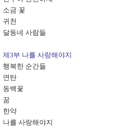
소금 꽃
귀천
달동네 사람들
제3부 나를 사랑해야지
행복한 순간들
연탄
동백꽃
꿈
한약
나를 사랑해야지