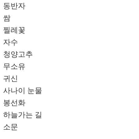
동반자
쌈
찔레꽃
자수
청양고추
무소유
귀신
사나이 눈물
봉선화
하늘가는 길
소문