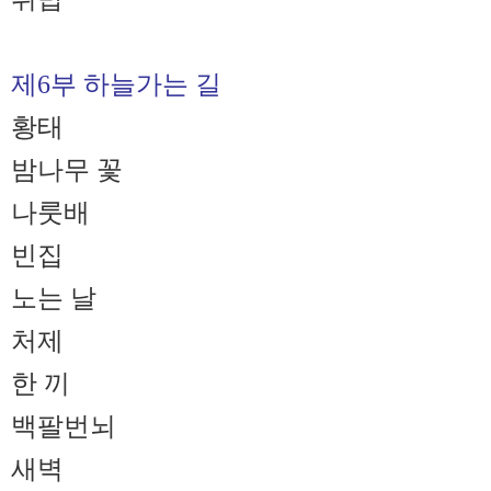
제6부 하늘가는 길
황태
밤나무 꽃
나룻배
빈집
노는 날
처제
한 끼
백팔번뇌
새벽