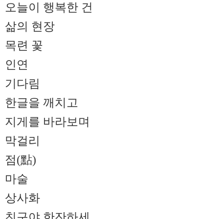
오늘이 행복한 건
삶의 현장
목련 꽃
인연
기다림
한글을 깨치고
지게를 바라보며
막걸리
점(點)
마술
상사화
친구야 한잔하세