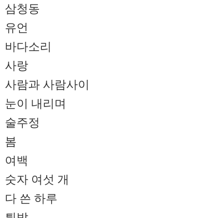
삼청동
유언
바다소리
사랑
사람과 사람사이
눈이 내리며
술주정
봄
여백
숫자 여섯 개
다 쓴 하루
튀밥