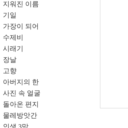
지워진 이름
기일
가장이 되어
수제비
시래기
장날
고향
아버지의 한
사진 속 얼굴
돌아온 편지
물레방앗간
인생 3막