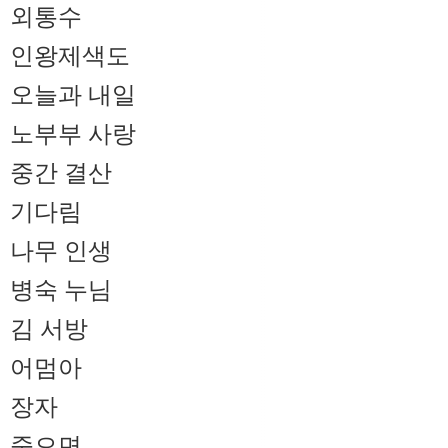
외통수
인왕제색도
오늘과 내일
노부부 사랑
중간 결산
기다림
나무 인생
병숙 누님
김 서방
어멈아
장자
죽으면