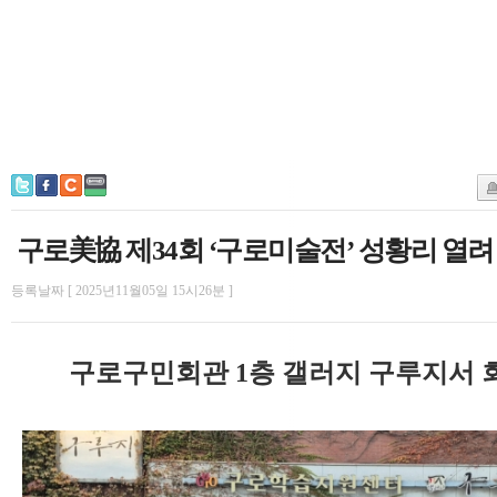
구로美協 제34회 ‘구로미술전’ 성황리 열려
등록날짜 [ 2025년11월05일 15시26분 ]
구로구민회관 1층 갤러지 구루지서 회원