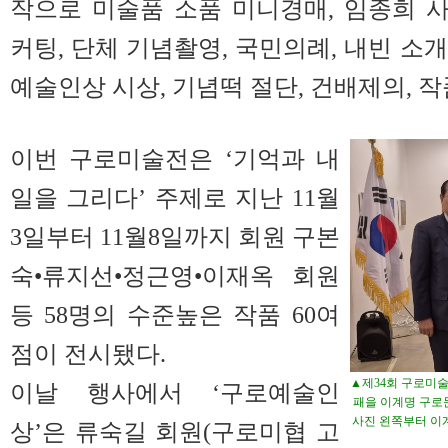
작으로 미술품 소품 미니경매, 임종희 
커팅, 단체 기념촬영, 국민의례, 내빈 소개,
예술인상 시상, 기념떡 절단, 건배제의, 
이번 구로미술전은 ‘기억과 내
일을 그리다’ 주제로 지난 11월
3일부터 11월8일까지 회원 구본
숙•류지선•정근영•이재옥 회원
등 58명의 수준높은 작품 60여
점이 전시됐다.
▲제34회 구로미술
이날 행사에서 ‘구로예술인
패을 이계명 구로
사진 왼쪽부터 이계
상’은 류숙길 회원(구로미협 고