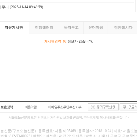
 마무리
(2025-11-14 09:48:59)
자유게시판
여행갤러리
독자투고
유머마당
칭찬합시다
게시판영역_02
정보가 없습니다.
서울오늘신문의 모든 컨텐츠는 저작권법 보호를 받으며, 무단복제 및 복사 배포를 금합니다
신문(구로오늘신문) | 등록번호: 서울 아05469 | 등록일자: 2018.10.24 | 제호: 서울
호: 812-53-00923 | 발행인: 이성용 | 편집인: 안재동 | 발행소: 서울시 구로구 구로중앙로