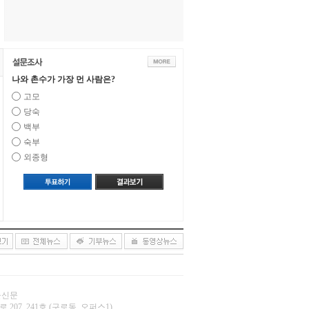
나와 촌수가 가장 먼 사람은?
고모
당숙
백부
숙부
외종형
오늘신문
 207, 241호 (구로동, 오퍼스1)