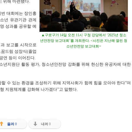
기 위해 마련됐다.
번 대회에는 장인홍
청소년 유관기관 관계
운영 성과를 공유할 예
▲구로구가 14일 오전 11시 구청 강당에서 ‘2025년 청소
년안전망 보고대회’를 개최한다. <사진은 지난해 열린 청
성과 보고를 시작으로
소년안전망 보고대회>
△꿈드림 성장식(졸업
공연 등이 이어진다.
8청소년지원단 활동 평가, 청소년안전망 강화를 위해 헌신한 유공자에 대한
할 수 있는 환경을 조성하기 위해 지역사회가 함께 힘을 모아야 한다”며
형 지원체계를 강화해 나가겠다”고 말했다.
올려
0
내려
0