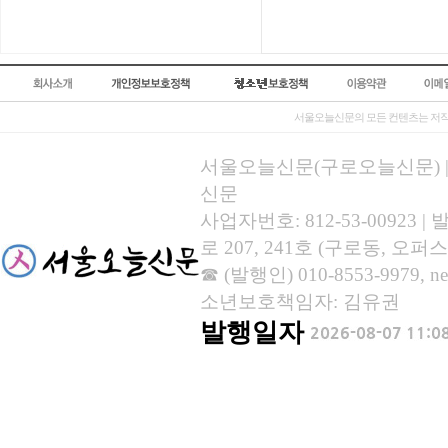
서울오늘신문의 모든 컨텐츠는 저작
서울오늘신문(구로오늘신문) | 등록
신문
사업자번호: 812-53-00923
로 207, 241호 (구로동, 오퍼스
☎ (발행인) 010-8553-9979, new
소년보호책임자: 김유권
발행일자