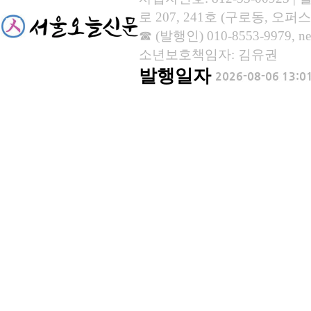
로 207, 241호 (구로동, 오퍼스
☎ (발행인) 010-8553-9979, new
소년보호책임자: 김유권
발행일자