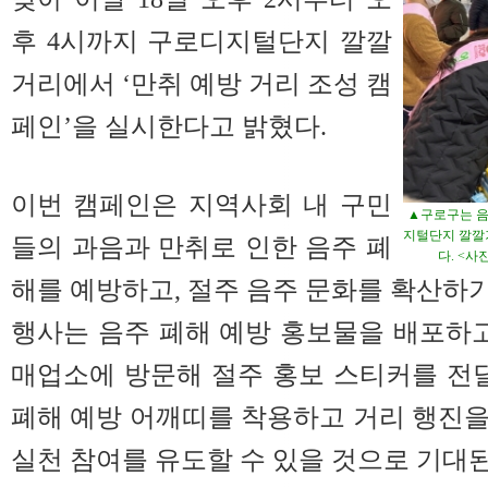
후 4시까지 구로디지털단지 깔깔
거리에서 ‘만취 예방 거리 조성 캠
페인’을 실시한다고 밝혔다.
이번 캠페인은 지역사회 내 구민
▲구로구는 음주
지털단지 깔깔거
들의 과음과 만취로 인한 음주 폐
다. <사
해를 예방하고, 절주 음주 문화를 확산하기
행사는 음주 폐해 예방 홍보물을 배포하고
매업소에 방문해 절주 홍보 스티커를 전달
폐해 예방 어깨띠를 착용하고 거리 행진
실천 참여를 유도할 수 있을 것으로 기대된