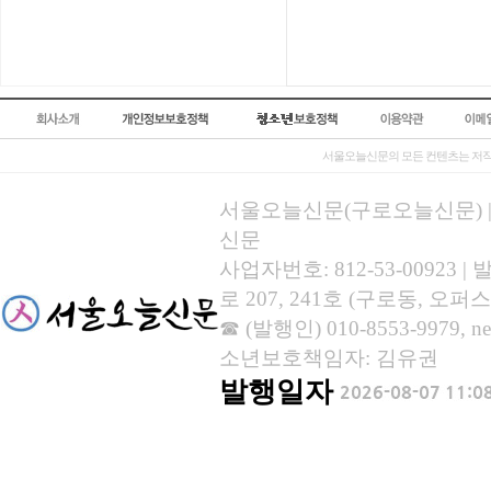
서울오늘신문의 모든 컨텐츠는 저작
서울오늘신문(구로오늘신문) | 등록
신문
사업자번호: 812-53-00923
로 207, 241호 (구로동, 오퍼스
☎ (발행인) 010-8553-9979, new
소년보호책임자: 김유권
발행일자