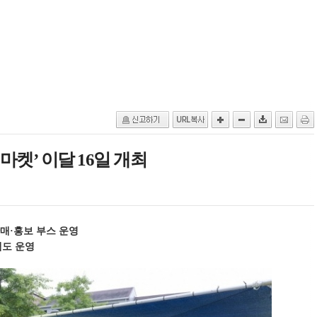
켓’ 이달 16일 개최
매·홍보 부스 운영
램도 운영