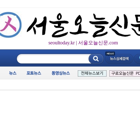
seoultoday.kr | 서울오늘신문.com
____________