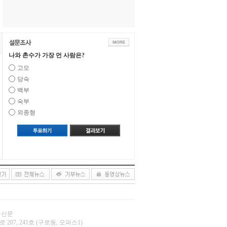
나와 촌수가 가장 먼 사람은?
고모
당숙
백부
숙부
외종형
오늘신문
 207, 241호 (구로동, 오퍼스1)