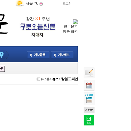
서울
°C
로그인
.
한국문학
방송 협력
뉴스
칼럼/오피년
뉴스홈
>
>