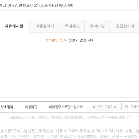
하고 10% 감면받으세요!
(2026-04-23 09:00:00)
자유게시판
여행갤러리
독자투고
유머마당
칭찬합시다
게시판영역_02
정보가 없습니다.
서울오늘신문의 모든 컨텐츠는 저작권법 보호를 받으며, 무단복제 및 복사 배포를 금합니다
신문(구로오늘신문) | 등록번호: 서울 아05469 | 등록일자: 2018.10.24 | 제호: 서울
호: 812-53-00923 | 발행인: 이성용 | 편집인: 안재동 | 발행소: 서울시 구로구 구로중앙로