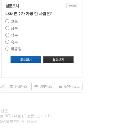
나와 촌수가 가장 먼 사람은?
고모
당숙
백부
숙부
외종형
오늘신문
 207, 241호 (구로동, 오퍼스1)
.net | 청소년보호책임자: 김유권