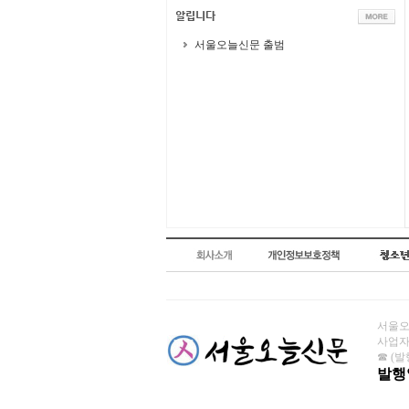
서울오늘신문 출범
서울오늘
사업자번
☎ (발행
발행