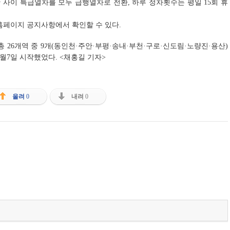
사이 특급열차를 모두 급행열차로 전환, 하루 정차횟수는 평일 15회 휴
홈페이지 공지사항에서 확인할 수 있다.
 26개역 중 9개(동인천·주안·부평·송내·부천·구로·신도림·노량진·용산)
7월7일 시작했었다. <채홍길 기자>
올려
0
내려
0