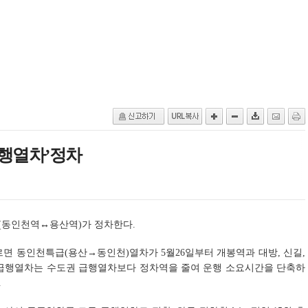
급행열차’정차
(동인천역↔용산역)가 정차한다.
면 동인천특급(용산→동인천)열차가 5월26일부터 개봉역과 대방, 신길,
급급행열차는 수도권 급행열차보다 정차역을 줄여 운행 소요시간을 단축하
.