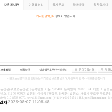
자유게시판
여행갤러리
독자투고
유머마당
칭찬합시다
게시판영역_02
정보가 없습니다.
서울오늘신문의 모든 컨텐츠는 저작권법 보호를 받으며, 무단복제 및 복사 배포를 금합니다
신문(구로오늘신문) | 등록번호: 서울 아05469 | 등록일자: 2018.10.24 | 제호: 서울
호: 812-53-00923 | 발행인: 이성용 | 편집인: 안재동 | 발행소: 서울시 구로구 구로중앙로
인) 010-8553-9979, news121@nate.com | (편집인) 010-5151-1482, poet@hanmail
일자