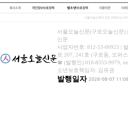
서울오늘신문의 모든 컨텐츠는 저작
서울오늘신문(구로오늘신문) | 등록
신문
사업자번호: 812-53-00923
로 207, 241호 (구로동, 오퍼스
☎ (발행인) 010-8553-9979, new
소년보호책임자: 김유권
발행일자