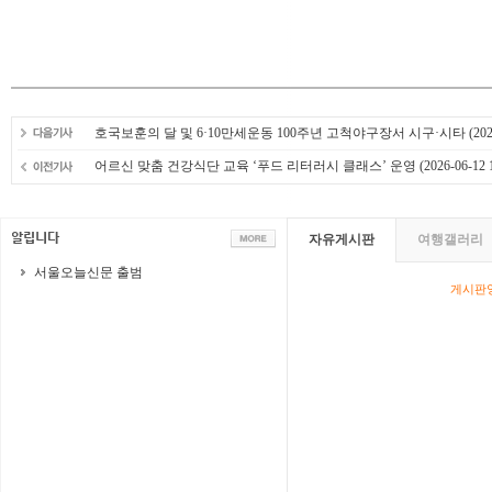
호국보훈의 달 및 6·10만세운동 100주년 고척야구장서 시구·시타
(202
어르신 맞춤 건강식단 교육 ‘푸드 리터러시 클래스’ 운영
(2026-06-12 
자유게시판
여행갤러리
서울오늘신문 출범
게시판영