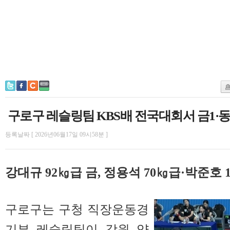
구로구 레슬링팀 KBS배 전국대회서 금1·동
등록날짜 [ 2026년06월17일 09시58분 ]
강대규 92㎏급 금, 정용석 70㎏급·박준호 
구로구는 구청 직장운동경
기부 레슬링팀이 강원 양