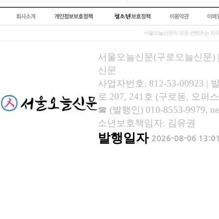
서울오늘신문의 모든 컨텐츠는 저작
서울오늘신문(구로오늘신문) | 등록
신문
사업자번호: 812-53-00923
로 207, 241호 (구로동, 오퍼스
☎ (발행인) 010-8553-9979, new
소년보호책임자: 김유권
발행일자