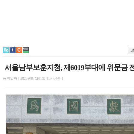
서울남부보훈지청, 제6019부대에 위문금 
등록날짜 [ 2026년07월01일 11시34분 ]