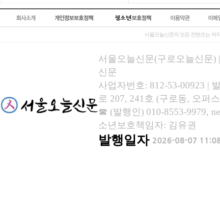
서울오늘신문의 모든 컨텐츠는 저작
서울오늘신문(구로오늘신문) | 등록
신문
사업자번호: 812-53-00923
로 207, 241호 (구로동, 오퍼스
☎ (발행인) 010-8553-9979, new
소년보호책임자: 김유권
발행일자