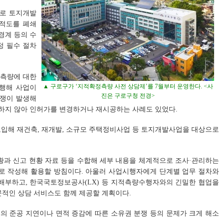
으로 토지개발
지적도를 폐쇄
경계 등의 수
정 필수 절차
정측량에 대한
▲ 구로구가 ‘지적확정측량 사전 상담제’를 7월부터 운영한다. <사
진행해 사업이
진은 구로구청 전경>
분쟁이 발생해
치하지 않아 인허가를 변경하거나 재시공하는 사례도 있었다.
도입해 재건축, 재개발, 소규모 주택정비사업 등 토지개발사업을 대상으로
황과 신고 현황 자료 등을 수합해 세부 내용을 체계적으로 조사·관리하는
도로 작성해 활용할 방침이다. 아울러 사업시행자에게 단계별 업무 절차와
 배부하고, 한국국토정보공사(LX) 등 지적측량수행자와의 긴밀한 협업을
전문적인 상담 서비스도 함께 제공할 계획이다.
의 준공 지연이나 면적 증감에 따른 소유권 분쟁 등의 문제가 크게 해소