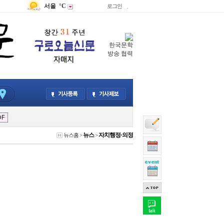
서울
°C
로그인
.
한국문학
방송 협력
뉴스
자치행정·의정
뉴스홈
>
>