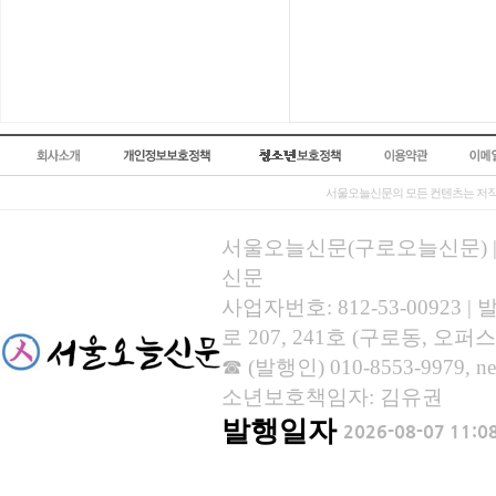
서울오늘신문의 모든 컨텐츠는 저작
서울오늘신문(구로오늘신문) | 등록
신문
사업자번호: 812-53-00923
로 207, 241호 (구로동, 오퍼스
☎ (발행인) 010-8553-9979, new
소년보호책임자: 김유권
발행일자