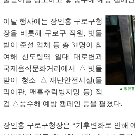
이날 행사에는 장인홍 구로구청
장을 비롯해 구로구 직원, 빗물
받이 준설 업체 등 총 31명이 참
여해 신도림역 일대 대로변과
국제음식문화거리에서 △빗물
받이 청소 △재난안전시설(물
▲ 장인홍
막이판, 맨홀추락방지망 등) 점
검 △풍수해 예방 캠페인 등을 펼쳤다.
장인홍 구로구청장은 “기후변화로 인해 