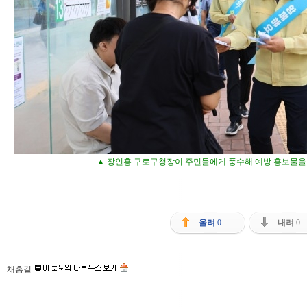
▲ 장인홍 구로구청장이 주민들에게 풍수해 예방 홍보물을
올려
0
내려
0
채홍길