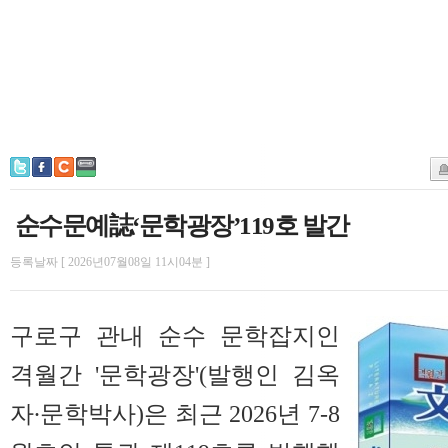
순수문예誌‘문학광장’119호 발간
등록날짜 [ 2026년07월08일 11시04분 ]
구로구 관내 순수 문학잡지인
격월간 '문학광장'(발행인 김옥
자∙문학박사)은 최근 2026년 7-8