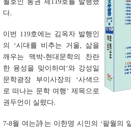
월호인 통권 제119호를 발행했
다.
이번 119호에는 김옥자 발행인
의 ‘시대를 비추는 거울, 삶을
깨우는 맥박-현대문학의 찬란
한 융성을 맞이하며’와 강성일
문학광장 부이사장의 ‘사색으
로 떠나는 문학 여행’ 제목으로
권두언이 실렸다.
7-8월 여는詩는 이한명 시인의 ‘팔월의 