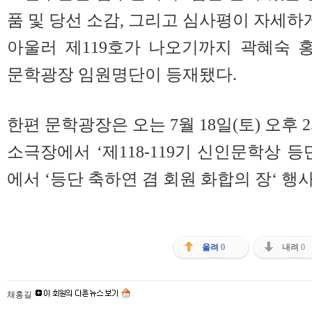
품 및 당선 소감, 그리고 심사평이 자세하
아울러 제119호가 나오기까지 곽혜숙 
문학광장 임원명단이 등재됐다.
한편 문학광장은 오는 7월 18일(토) 오후
소극장에서 ‘제118-119기 신인문학상 
에서 ‘등단 축하연 겸 회원 화합의 장‘ 행
올려
0
내려
0
채홍길