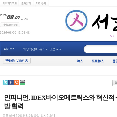
seo
____________
티커뉴스
해당섹션에 뉴스가 없습니다
인피니언, IDEX바이오메트릭스와 혁신적 
발 협력
등록날짜 [ 2018년12월10일 11시51분 ]