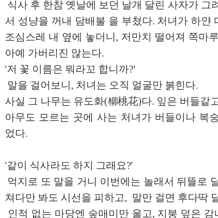
식사 후 한참 옛날에 보던 날개 달린 사자가 그
서 성냥을 꺼내 담배불 을 부쳤다. 처녀가 하얀
조심스레 내 옆에 놓더니, 저만치 떨어져 쪽마루
아예 가버리진 않는다.
'저 꽃 이름은 뭐라꼬 합니까?'
말을 걸어보니, 처녀는 오직 얼굴만 붉힌다.
사실 그 나무는 유도화(柳桃花)다. 잎은 버들같고
아무도 모르는 곳에 사는 처녀가 버들이나 복숭
었다.
'같이 식사라도 하지 그래요?'
억지로 또 말을 거니 이번에는 놀래서 뒤뜰로 달
쳐다만 봐도 시선을 피하고, 말만 걸면 후다딱 
인적 없는 마당엔 숲매미만 울고, 지붕 덮은 