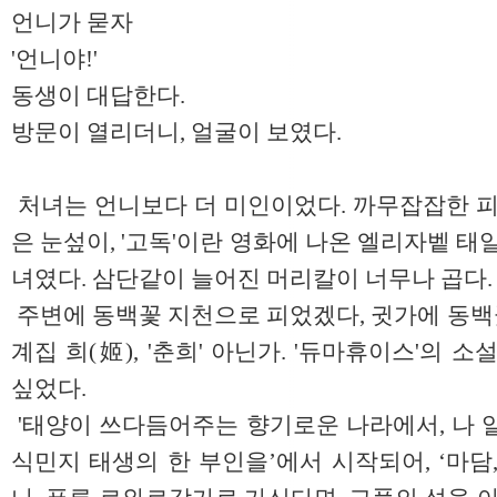
언니가 묻자
'언니야!'
동생이 대답한다.
방문이 열리더니, 얼굴이 보였다.
처녀는 언니보다 더 미인이었다. 까무잡잡한 피
은 눈섶이, '고독'이란 영화에 나온 엘리자벹 태
녀였다. 삼단같이 늘어진 머리칼이 너무나 곱다.
주변에 동백꽃 지천으로 피었겠다, 귓가에 동백꽃
계집 희(姬), '춘희' 아닌가. '듀마휴이스'의 
싶었다.
'태양이 쓰다듬어주는 향기로운 나라에서, 나 
식민지 태생의 한 부인을’에서 시작되어, ‘마담