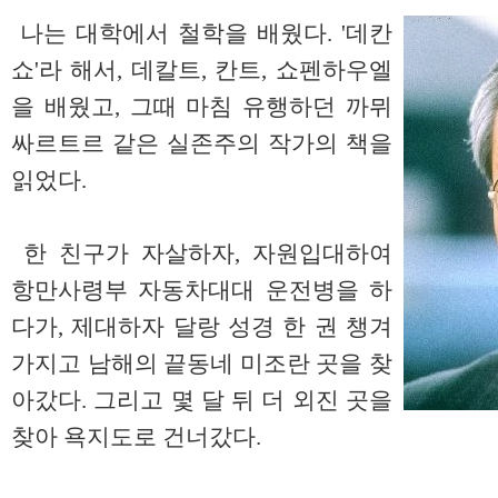
나는 대학에서 철학을 배웠다. '데칸
쇼'라 해서, 데칼트, 칸트, 쇼펜하우엘
을 배웠고, 그때 마침 유행하던 까뮈
싸르트르 같은 실존주의 작가의 책을
읽었다.
한 친구가 자살하자, 자원입대하여
항만사령부 자동차대대 운전병을 하
다가, 제대하자 달랑 성경 한 권 챙겨
가지고 남해의 끝동네 미조란 곳을 찾
아갔다. 그리고 몇 달 뒤 더 외진 곳을
찾아 욕지도로 건너갔다.