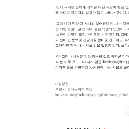
당시 욕지면 전체에 대학을 다닌 사람이 별로 없었
글 쓴다며 원고지와 성경만 들고 나타난 것이다. 
그때 내가 만약 그 처녀와 맺어졌다면, 나는 지
듯 해변에 떨어질 것이다. 둘은 낙원의 연인이 되어
노인이 심었던 밀감나무 모두 누구 것이랴. 그때
와 섬에 핀 동백꽃 진달래꽃 할미꽃 친구하고, 우
그랬다면 지금 나는 시를 읽을 필요가 없다. 풀이
아! 그러나 사람은 항상 엉뚱한 길로 빠지곤 한다
나는 아무 것도 그려지지 않은 Tabula rasa
야의 백합을 외면하고 50년 전에 나는 서울로 
□ 김창현
수필가. 청다문학회 회장
http://seoultoday.kr/homepage.php?minihome_id=kch