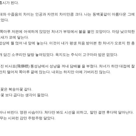
홍시가 된다.
태와 수줍음의 차이는 인공과 자연의 차이만큼 크다. 나는 동백꽃같이 아름다운 그에
었다.
 쪽마루 저편에 어색하게 앉았던 처녀가 부얶에서 불을 붙인 모양이다. 마당 낮으막한
새가 코에 닿는다.
에 뭘 얹어 내 앞에 놓는다. 이것이 내가 평생 처음 받아본 한 처녀가 오로지 한 총
 몇개 담긴 소쿠리만 달랑 놓여있었다. 욕지도는 주식이 고구마라 밥은 없었다.
진 비사표(飛獅標) 통성냥에서 성냥을 꺼내 담배불 을 부쳤다. 처녀가 하얀 대접에 찰
만치 떨어져 쪽마루 끝에 앉는다. 내외는 하지만 아예 가버리진 않는다.
 꽃은 복숭아꽃 같다.
꽃 보다 곱다는 생각이 들었다.
나 버린다. 영판 사슴이다. 쳐다만 봐도 시선을 피하고, 말만 걸면 후다딱 달아난다.
나무는 시퍼런 감만 주렁주렁 달았다.