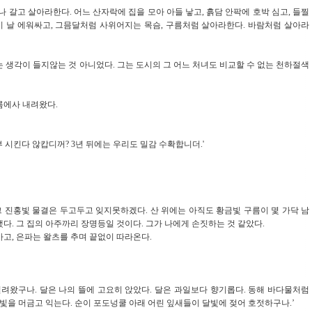
 갈고 살아라한다. 어느 산자락에 집을 모아 아들 낳고, 흙담 안팍에 호박 심고, 들찔
이 날 에워싸고, 그믐달처럼 사위어지는 목슴, 구름처럼 살아라한다. 바람처럼 살아라
 생각이 들지않는 것 아니었다. 그는 도시의 그 어느 처녀도 비교할 수 없는 천하절색
름에사 내려왔다.
 시킨다 않캅디꺼? 3년 뒤에는 우리도 밀감 수확합니더.'
그 진홍빛 물결은 두고두고 잊지못하겠다. 산 위에는 아직도 황금빛 구름이 몇 가닥 남
다. 그 집의 아주까리 장명등일 것이다. 그가 나에게 손짓하는 것 같았다.
고, 은파는 왈츠를 추며 끝없이 따라온다.
밀려왔구나. 달은 나의 뜰에 고요히 앉았다. 달은 과일보다 향기롭다. 동해 바다물처럼
달빛을 머금고 익는다. 순이 포도넝쿨 아래 어린 잎새들이 달빛에 젖어 호젓하구나.’