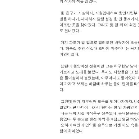
의 작가의 책을 읽었다.
한 친구가 자살하자, 자원입대하여 항만사령부
병을 하다가, 제대하자 달랑 성경 한 권 챙겨가
미조란 곳을 찾아갔다. 그리고 몇 달 뒤 더 외진
로 건너갔다.
거기 파도가 발 밑으로 밀려오던 바닷가에 초등
다. 하숙집 주인 삼십대 초반의 아주머니는 욕지
미인이었다.
남편이 원양어선 선원이던 그는 허구헌날 날더
가보자고 노래를 불렀다. 욕지도 사람들은 그 섬
은 풀이섬이라 불렀는데, 아주머니 고향이었다. 
며 가자고 보채는 바람에 하루는 둘이 뗀마를 타
다.
그런데 배가 자부랑깨 포구를 벗어나자마자, 나
말았다. 큰 바다에 나가니 뗀마는 한 잎 가랑잎
나는 대학 시절 미식축구 선수였다. 동대문운동장
용없다. 두 손으로 뱃전 바짝 움켜잡고 얼굴 하
오히려 여인이 연약한 손목으로 거센 파도 속을 
람의 차이였다.