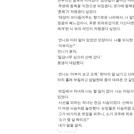
천부적인 남국의 미녀였다. 삼단같이 늘어진 머리
주변에 동백꽃 지천으로 피었겠다, 귓가에 동백꽃만 
'춘희'가 저랬겠다 싶었다.
'태양이 쓰다듬어주는 향기로운 나라에서, 나 알았
영광의 쎄느강이나, 푸른 르와르강가로 가신다면,
에게'란 시 속의 여인이 저랬겠다 싶었다.
언니와 미리 말이 있었던 모양이다. 나를 의식한 
‘아부지는?'
언니가 묻자,
'밀감나무 심으러 산에 갔다.'
동생이 대답했다.
언니는 '아부지 보고 오께.' 한마듸 말 남기고 산
마치 흘레 부칠려고 암말한테 종마 데려온 것 같았
빈집에서 처녀와 나는 할 일이 없다. 나는 마당
있었다.
시선을 피하는 처녀는 천상 사슴이었다. 산에서 
가 야생 사슴처럼 늘씬했다. 눈망울은 사슴처럼 
그가 바가지로 볏짚을 퍼주니, 소가 코뚜레 위로 
'소가 몇 살 짜리요?'
내가 말을 걸자,
'..... .... .... ....'