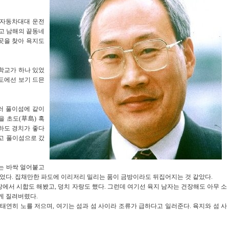
 자동차대대 운전
지고 남해의 끝동네
 곳을 찾아 욕지도
학교가 하나 있었
도에선 보기 드믄
러 풀이섬에 같이
을 초도(草島) 혹
하도 경치가 좋다
고 풀이섬으로 갔
는 바싹 얼어붙고
 이었다. 집채만한 파도에 이리저리 밀리는 품이 금방이라도 뒤집어지는 것 같았다.
에서 시합도 해봤고, 덩치 자랑도 했다. 그런데 여기선 육지 남자는 건장해도 아무 소
얗게 질려버렸다.
태연히 노를 저으며, 여기는 섬과 섬 사이라 조류가 급하다고 일러준다. 육지와 섬 사