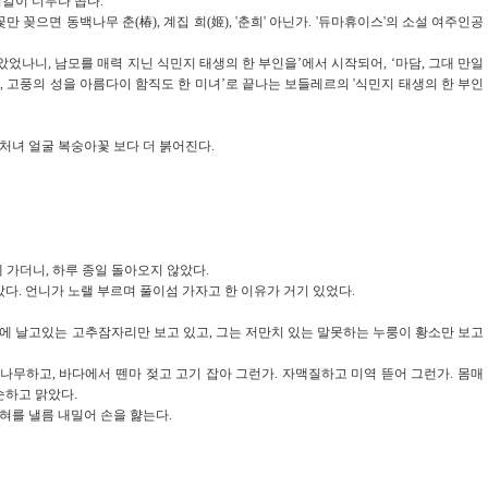
칼이 너무나 곱다.
꽂으면 동백나무 춘(椿), 계집 희(姬), '춘희' 아닌가. '듀마휴이스'의 소설 여주인공
었나니, 남모를 매력 지닌 식민지 태생의 한 부인을’에서 시작되어, ‘마담, 그대 만일
 고풍의 성을 아름다이 함직도 한 미녀’로 끝나는 보들레르의 '식민지 태생의 한 부인
처녀 얼굴 복숭아꽃 보다 더 붉어진다.
에 가더니, 하루 종일 돌아오지 않았다.
다. 언니가 노랠 부르며 풀이섬 가자고 한 이유가 거기 있었다.
가에 날고있는 고추잠자리만 보고 있고, 그는 저만치 있는 말못하는 누룽이 황소만 보고
나무하고, 바다에서 뗀마 젖고 고기 잡아 그런가. 자맥질하고 미역 뜯어 그런가. 몸매
순하고 맑았다.
혀를 낼름 내밀어 손을 햟는다.