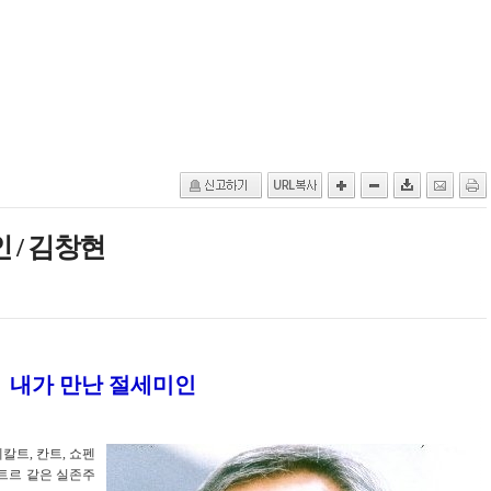
 / 김창현
내가 만난 절세미인
칼트, 칸트, 쇼펜
트르 같은 실존주