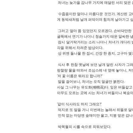
처녀는 늦가을 감나무 가지에 매달린 서리 맞은 
수줍음이란 얼마나 아름다운 것인가. 계산된 교
게 동박새처럼 날개 퍼덕이며 힘차게 날아가고 싶
그러고 얼마 쯤 있었던지 모르겠다. 손바닥만한
굴뚝에서 연기가 나더니 청솔가지 태운 알싸한 냄
잠시 달거락거리는 소리 나더니 처녀가 개다리 밥상
각을 위해서 차려준 밥상이다.
상 위엔 돌나물 한 접시, 간장 한 종지, 고구마
식사 후 한참 옛날에 보던 날개 달린 사자가 그려
랑찰랑 물을 떠와서 조심스레 내 옆에 놓더니, 저
'저 꽃 이름은 뭐라꼬 합니까?'
말을 걸어보니, 처녀는 오직 얼굴만 붉힌다.
사실 그 나무는 유도화(柳桃花)다. 잎은 버들같고
아무도 모르는 곳에 사는 처녀가 버들이나 복숭아
'같이 식사라도 하지 그래요?'
억지로 또 말을 거니 이번에는 놀래서 뒤뜰로 달아
인적 없는 마당엔 숲매미만 울고, 지붕 덮은 감
박목월의 시를 속으로 외워보았다.