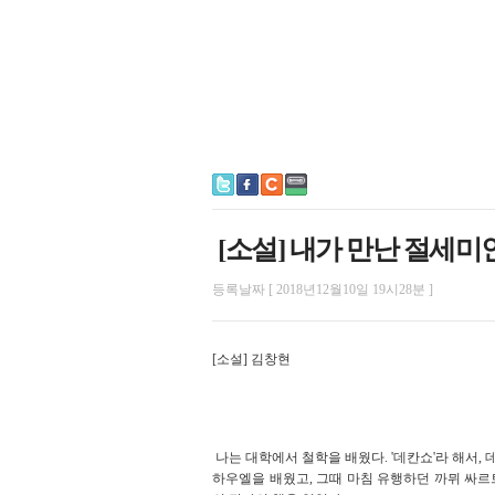
[소설] 내가 만난 절세미인
등록날짜 [ 2018년12월10일 19시28분 ]
[소설] 김창현
나는 대학에서 철학을 배웠다. '데칸쇼'라 해서, 데
하우엘을 배웠고, 그때 마침 유행하던 까뮈 싸르