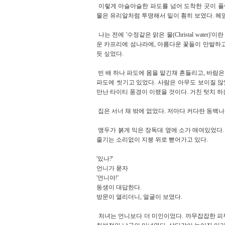
이렇게 아슬아슬한 파도를 넘어 도착한 곳이 풀이섬
물은 유리알처럼 투명해서 밑이 훤히 보였다. 헤
나는 전에 '수정같은 맑은 물(Christal wate
운 카프리에 섬나라에, 아름다운 꽃들이 만발하고
듯 싶었다.
빈 배 하나 파도에 몸을 맡긴채 흔들리고, 바람
파도에 씻기고 있었다. 사람은 아무도 보이질 않
만난 타이티 풍경이 이랬을 것이다. 거친 텃치 하
집은 서너 채 밖에 없었다. 저마다 커다란 동백나
앵두가 붉게 익은 장독대 옆에 소가 매여있었다. 
줄기는 소리없이 지붕 위로 뻗어가고 있다.
'있나?'
언니가 묻자
'언니야!'
동생이 대답한다.
방문이 열리더니, 얼굴이 보였다.
처녀는 언니보다 더 미인이었다. 까무잡잡한 피부에