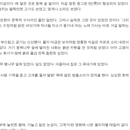
이다. 배 닿은 곳은 동백 숲 밑이다. 자갈 덮힌 둥그런 만(灣)이 형성되어 있었다.
엄치는 팔뚝만한 고기도 보였고, 멍게나 소라도 보였다.
r)'이란 표현이 문학적 수식어인 줄만 알았다. 그러나 실제로 그런 곳이 있었던 것이다. '그리
, 수정처럼 맑은 바닷가에 처녀들 미소가 풍기네.'라는 노래 가사는 바로 거길 말하는
은 부드럽고 공기는 신선했다. 물끼 머금은 보석처럼 영롱한 자갈은 자르르 소리 내면서
았다. 거기 동백나무 숲에 떨어진 낙화는 붉은 카펫을 깐 것처럼 보였다. 아마 고갱이
는 화가가 땅에 붉은 물감 잔뜩 칠한듯 싶었다.
무 팽나무 밑에 있었다. 담도 없었다. 아줌마네 집은 그 꼭대기에 있었다.
사람 기척을 듣고 고개를 들자 딸랑! 목에 걸린 방울소리가 정적을 깬다. 싱싱한 호박
 늘씬한 몸매, 가늘고 짙은 눈섶이, '고독'이란 영화에 나온 엘리자벹 태일러 같다.