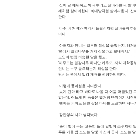
산이 날 에워싸고 씨나 뿌리고 살아라한다. 밭이나
레처럼 살아라한다. 쑥대밭처럼 살아라한다. 산
한다.
아주 이 처녀와 여기서 들찔레처럼 살아볼까 하는
이다.
아버지와 언니는 일부러 점심을 굶었는지, 해거
'면에서 밀감나무를 거저 심으라고 보내줘서.'
노인이 변명 비슷한 말을 했고,
'제주도는 밀감나무 하나만 키우모, 자식 대학공부
언니는 누구 들으라는지 해설을 한다.
당시는 관에서 밀감 재배를 권장하던 때다.
이렇게 풀이섬을 다녀왔다.
늦게 뗀마 타고 바다로 나올 때 어둠 머금었던 
았는데, 어느새 먼 등불은 별처럼 빤짝이기 시작했
뗀마는 피아노 은반 같은 바다를 노질하며 지나가
장만영의 시가 생각났다.
‘순이 벌레 우는 고풍한 뜰에 달빛이 조수처럼 
푸른 가을 밤 포도는 달빛이 스며 곱다. 포도는 