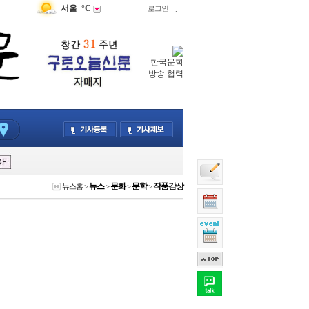
서울
°C
로그인
.
한국문학
방송 협력
뉴스
문화
문학
작품감상
뉴스홈
>
>
>
>