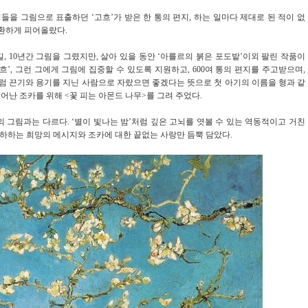
을 그림으로 표출하던 ‘고흐’가 받은 한 통의 편지, 하는 일마다 제대로 된 적이 없
 환하게 피어올랐다.
, 10년간 그림을 그렸지만, 살아 있을 동안 ‘아를르의 붉은 포도밭’이외 팔린 작품이
’, 그런 그에게 그림에 집중할 수 있도록 지원하고, 600여 통의 편지를 주고받으며,
형처럼 끈기와 용기를 지닌 사람으로 자랐으면 좋겠다는 뜻으로 첫 아기의 이름을 형과 같
태어난 조카를 위해 <꽃 피는 아몬드 나무>를 그려 주었다.
’의 그림과는 다르다. ‘별이 빛나는 밤’처럼 깊은 고뇌를 엿볼 수 있는 역동적이고 거친
축하하는 희망의 메시지와 조카에 대한 끝없는 사랑만 듬뿍 담았다.