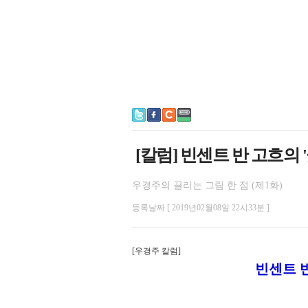
[칼럼] 빈센트 반 고흐의 
우경주의 끌리는 그림 한 점 (제1화)
등록날짜 [ 2019년02월08일 22시33분 ]
[우경주 칼럼]
빈센트 반