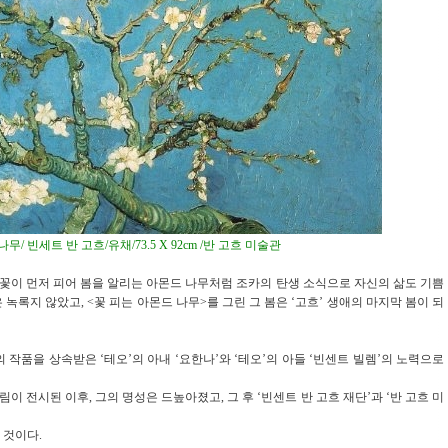
/ 빈세트 반 고흐/유채/73.5 X 92cm /반 고흐 미술관
 꽃이 먼저 피어 봄을 알리는 아몬드 나무처럼 조카의 탄생 소식으로 자신의 삶도 기쁨
녹록지 않았고, <꽃 피는 아몬드 나무>를 그린 그 봄은 ‘고흐’ 생애의 마지막 봄이 되
’의 작품을 상속받은 ‘테오’의 아내 ‘요한나’와 ‘테오’의 아들 ‘빈센트 빌렘’의 노력으로
의 그림이 전시된 이후, 그의 명성은 드높아졌고, 그 후 ‘빈센트 반 고흐 재단’과 ‘반 고흐 미
 것이다.