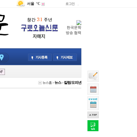
서울
°C
로그인
.
한국문학
방송 협력
뉴스
칼럼/오피년
뉴스홈
>
>