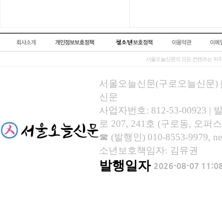
서울오늘신문의 모든 컨텐츠는 저작
서울오늘신문(구로오늘신문) | 등록
신문
사업자번호: 812-53-00923
로 207, 241호 (구로동, 오퍼스
☎ (발행인) 010-8553-9979, new
소년보호책임자: 김유권
발행일자