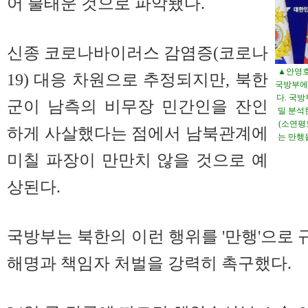
어 불태운 것으로 파악됐다.
신종 코로나바이러스 감염증(코로나
▲안영호
19) 대응 차원으로 추정되지만, 북한
국방부에
다. 국
군이 남측의 비무장 민간인을 잔인
밀 분석
(소연평
하게 사살했다는 점에서 남북관계에
는 만행
미칠 파장이 만만치 않을 것으로 예
상된다.
국방부는 북한의 이런 행위를 '만행'으로
해명과 책임자 처벌을 강력히 촉구했다.