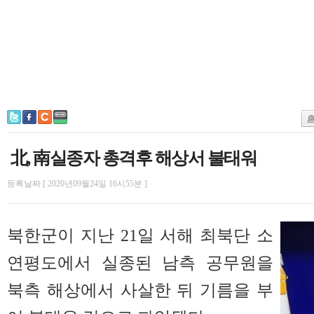
北, 南실종자 총격후 해상서 불태워
등록날짜 [ 2020년09월24일 16시55분 ]
북한군이 지난 21일 서해 최북단 소
연평도에서 실종된 남측 공무원을
북측 해상에서 사살한 뒤 기름을 부