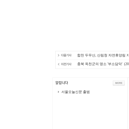
합천 두무산, 산림청 자연휴양림 
충북 옥천군의 명소 '부소담악'
(20
서울오늘신문 출범