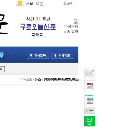
서울
°C
로그인
.
한국문학
방송 협력
뉴스
관광/여행/민속/축제/명소
뉴스홈
>
>