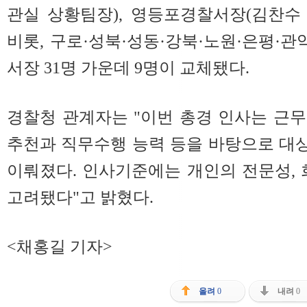
관실 상황팀장), 영등포경찰서장(김찬수
비롯, 구로·성북·성동·강북·노원·은평·관
서장 31명 가운데 9명이 교체됐다.
경찰청 관계자는 "이번 총경 인사는 근
추천과 직무수행 능력 등을 바탕으로 대
이뤄졌다. 인사기준에는 개인의 전문성, 
고려됐다"고 밝혔다.
<채홍길 기자>
올려
0
내려
0