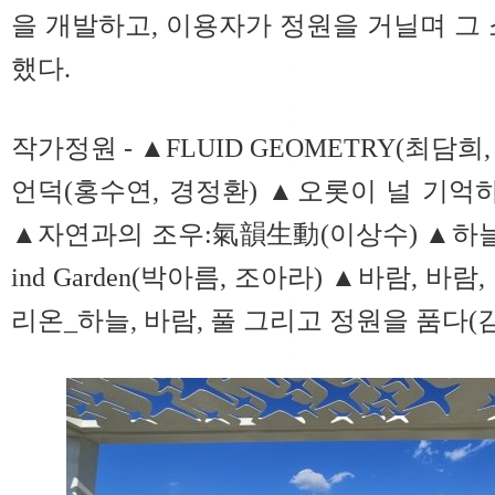
을 개발하고, 이용자가 정원을 거닐며 그 
했다.
작가정원 - ▲FLUID GEOMETRY(최담
언덕(홍수연, 경정환) ▲오롯이 널 기억하
▲자연과의 조우:氣韻生動(이상수) ▲하늘바람수
ind Garden(박아름, 조아라) ▲바람, 
리온_하늘, 바람, 풀 그리고 정원을 품다(