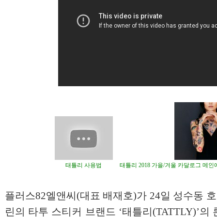
​
태틀리 사용법
태틀리 2018 가을/겨울 카달로그 메
플러스82엘앤씨(대표 배재호)가 24일 성수동
린의 타투 스티커 브랜드 ‘태틀리(TATTLY)’