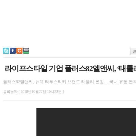
라이프스타일 기업 플러스82엘앤씨, ‘태틀리
플러스82엘앤씨, 뉴욕 타투스티커 브랜드 태틀리 론칭… 국내 유통 본
등록날짜 [ 2018년10월27일 10시22분 ]