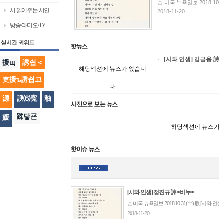
△ 미국 뉴욕일보 2018.10
시 읽어주는 시인
2018-11-20
방송/라디오/TV
[시와 인생] 김금용 
援щ
誘쇱＜
해당섹션에 뉴스가 없습니
吏援ъ誘쇱고
다
源
諛⑹寃
釉
蹂닿굔
媛
해당섹션에 뉴스가
[시와 인생] 정진규 詩 <비누>
△ 미국 뉴욕일보 2018.10.31(수) 版 [시와 
2018-11-20